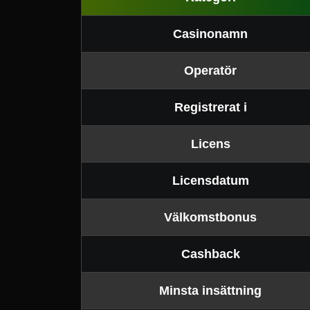
Casinonamn
Operatör
Registrerat i
Licens
Licensdatum
Välkomstbonus
Cashback
Minsta insättning