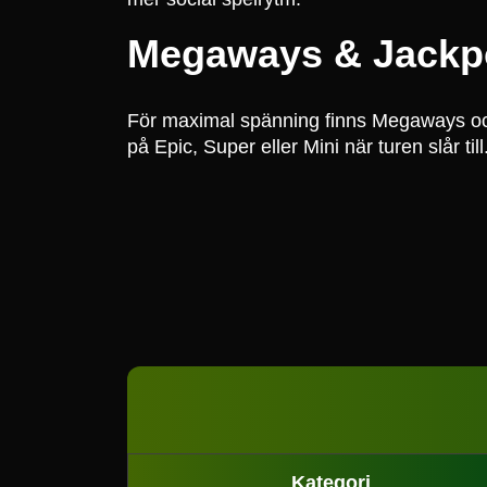
Megaways & Jackp
Monopoly Live
Boom or Bust
Sweet Bonanza
Side B
Busta
Gonzo
Evolution Gaming
BGaming
Pragmatic Play
Evolut
Indepe
NetEnt
För maximal spänning finns Megaways och
på Epic, Super eller Mini när turen slår till
Kategori