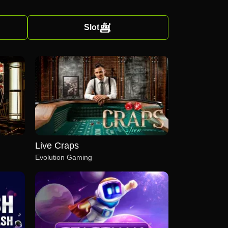
Slot
Live Craps
Evolution Gaming